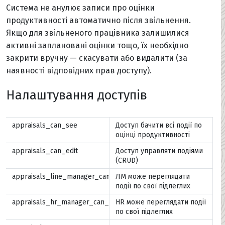
Система не анулює записи про оцінки
продуктивності автоматично після звільнення.
Якщо для звільненого працівника залишилися
активні заплановані оцінки тощо, їх необхідно
закрити вручну — скасувати або видалити (за
наявності відповідних прав доступу).
Налаштування доступів
appraisals_can_see
Доступ бачити всі події по
оцінці продуктивності
appraisals_can_edit
Доступ управляти подіями
(CRUD)
appraisals_line_manager_can_see_own
ЛМ може переглядати
події по свої підлеглих
appraisals_hr_manager_can_see_own
HR може переглядати події
по свої підлеглих