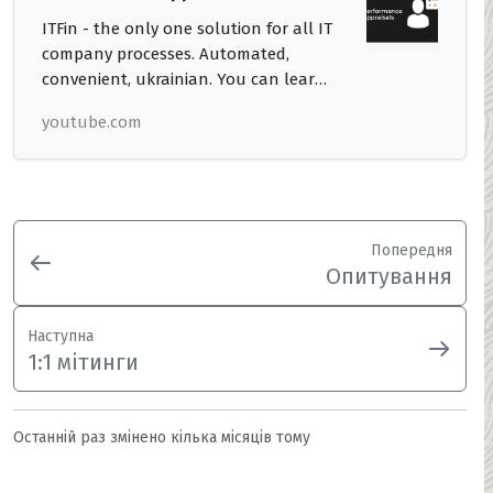
ITFin - the only one solution for all IT
company processes. Automated,
convenient, ukrainian. You can learn
more, get a free demo, or just meet us
youtube.com
by followi...
Попередня
Опитування
Наступна
1:1 мітинги
Останній раз змінено
кілька місяців тому