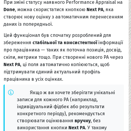
При зміні статусу наявного Performance Appraisal на
Done
, можна скористатися кнопкою
Next PA
, яка
створює нову оцінку з автоматичним перенесенням
даних із попередньої.
Цей функціонал був спочатку розроблений для
збереження
стабільної та консистентної
інформації
про працівника — таких як поточна позиція, досвід,
скіли, метрики тощо. При створенні нового PA через
Next PA
, ці поля автоматично копіюються, щоб
підтримувати єдиний актуальний профіль
працівника в усіх оцінках.
Якщо ж ви хочете зберігати унікальні
записи для кожного PA (наприклад,
індивідуальний фідбек або результати
конкретного періоду), рекомендується
створювати оцінювання
вручну
, без
використання кнопки
Next PA
. У такому