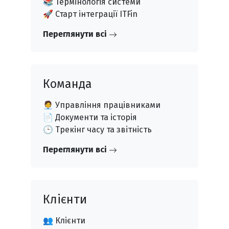
📚 Термінологія системи
🚀 Старт інтеграції ITFin
Переглянути всі
Команда
🧑‍💼 Управління працівниками
📄 Документи та історія
🕒 Трекінг часу та звітність
Переглянути всі
Клієнти
👥 Клієнти