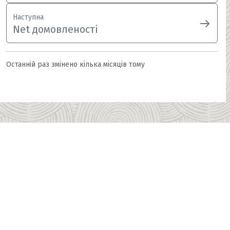
Наступна
Net домовленості
Останній раз змінено
кілька місяців тому
Home
ITFin landing